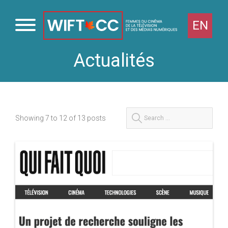
EN
Actualités
Passer
au
contenu
Rechercher :
Showing 7 to 12 of 13 posts
Actualités